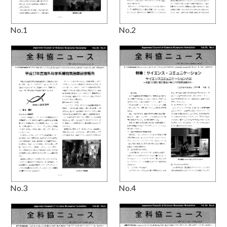
No.1
No.2
No.3
No.4