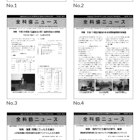
No.1
No.2
No.3
No.4