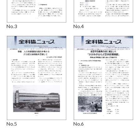
No.3
No.4
No.5
No.6