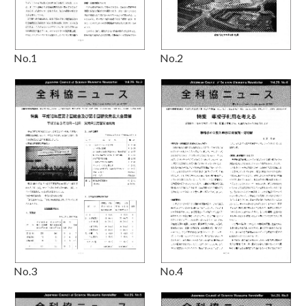
No.1
No.2
No.3
No.4