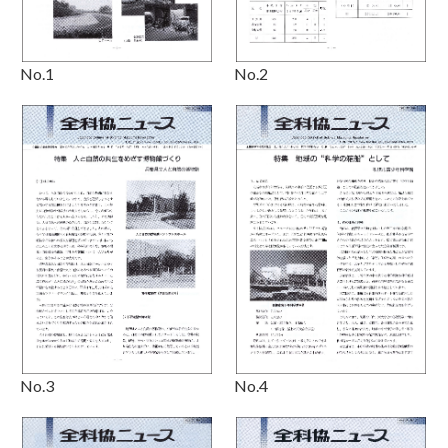
No.2
No.1
No.3
No.4