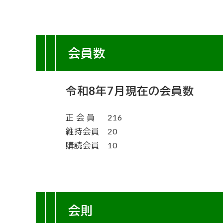
会員数
令和8年7月現在の会員数
正 会 員
216
維持会員
20
購読会員
10
会則