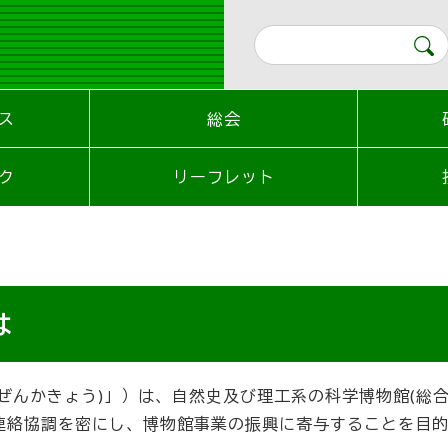
ス
総会
ク
リーフレット
は
ぜんかきょう)」）は、自然史及び理工系の科学博物館(総
連絡協調を密にし、博物館事業の振興に寄与することを目