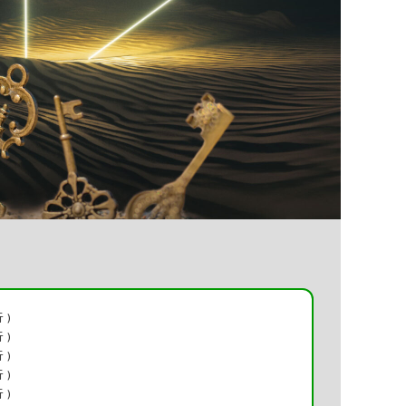
 )
 )
 )
 )
 )