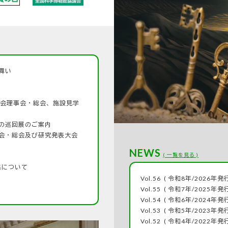
舞い
議会理事会・総会、施設見学
の巡回展のご案内
会・総会及び研究発表大会
NEWS
( 一覧を見る )
集について
Vol.56
( 令和8年/2026年発行
Vol.55
( 令和7年/2025年発行
Vol.54
( 令和6年/2024年発行
Vol.53
( 令和5年/2023年発行
Vol.52
( 令和4年/2022年発行