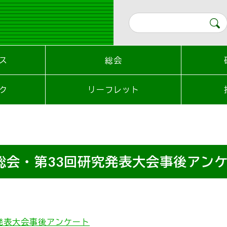
ス
総会
ク
リーフレット
総会・第33回研究発表大会事後アン
発表大会事後アンケート