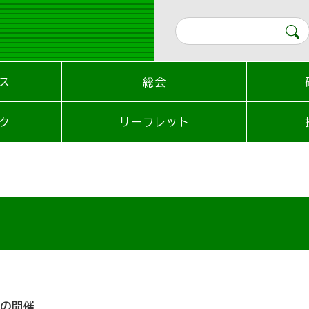
ス
総会
ク
リーフレット
会の開催