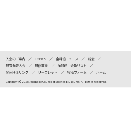
入会のご案内
TOPICS
全科協ニュース
総会
研究発表大会
研修事業
加盟館・会員リスト
関連団体リンク
リーフレット
投稿フォーム
ホーム
Copyright © 2026 Japanese Council of Science Museums. All rights reserved.
全国科学博物館協議会
〒110-8718 東京都台東区上野公園7-20 国立科学博物館内
TEL
03-5814-9171
Email info＠jcsm.jp