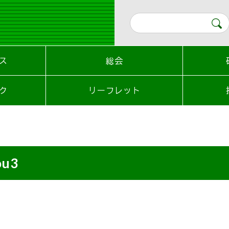
ス
総会
ク
リーフレット
ou3