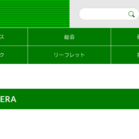
ス
総会
ク
リーフレット
MERA