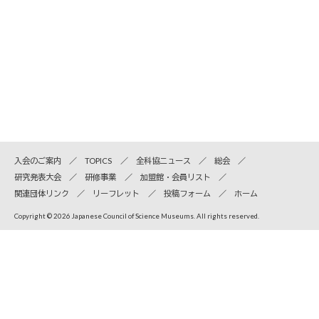
入会のご案内
TOPICS
全科協ニュース
総会
研究発表大会
研修事業
加盟館・会員リスト
関連団体リンク
リーフレット
投稿フォーム
ホーム
Copyright © 2026 Japanese Council of Science Museums. All rights reserved.
全国科学博物館協議会
〒110-8718 東京都台東区上野公園7-20 国立科学博物館内