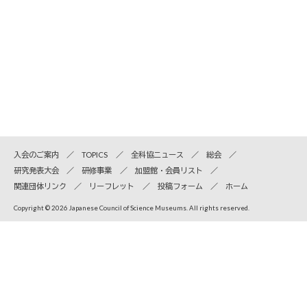
入会のご案内
TOPICS
全科協ニュース
総会
研究発表大会
研修事業
加盟館・会員リスト
関連団体リンク
リーフレット
投稿フォーム
ホーム
Copyright © 2026 Japanese Council of Science Museums. All rights reserved.
全国科学博物館協議会
〒110-8718 東京都台東区上野公園7-20 国立科学博物館内