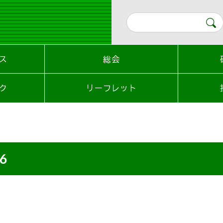
ス
総会
ク
リーフレット
_6