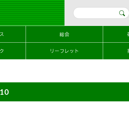
ス
総会
ク
リーフレット
_10