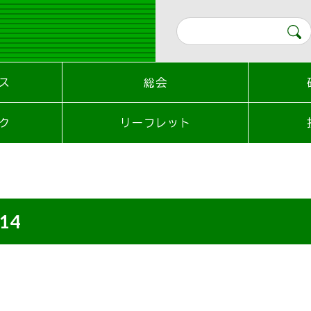
ス
総会
ク
リーフレット
_14