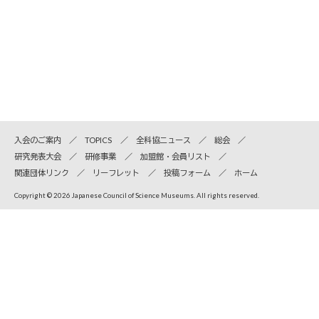
入会のご案内
TOPICS
全科協ニュース
総会
研究発表大会
研修事業
加盟館・会員リスト
関連団体リンク
リーフレット
投稿フォーム
ホーム
Copyright © 2026 Japanese Council of Science Museums. All rights reserved.
全国科学博物館協議会
〒110-8718 東京都台東区上野公園7-20 国立科学博物館内
TEL
03-5814-9171
Email info＠jcsm.jp