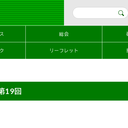
ス
総会
ク
リーフレット
第19回