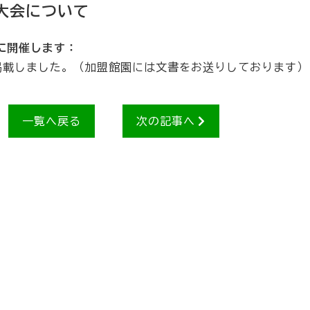
大会について
)に開催します：
掲載しました。（加盟館園には文書をお送りしております）
一覧へ戻る
次の記事へ