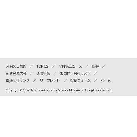
入会のご案内
TOPICS
全科協ニュース
総会
研究発表大会
研修事業
加盟館・会員リスト
関連団体リンク
リーフレット
投稿フォーム
ホーム
Copyright © 2026 Japanese Council of Science Museums. All rights reserved.
全国科学博物館協議会
〒110-8718 東京都台東区上野公園7-20 国立科学博物館内