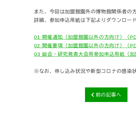
また、今回は加盟館園外の博物館関係者の
詳細、参加申込用紙は下記よりダウンロー
01_開催通知（加盟館園以外の方向け）（PDF
02_開催要項（加盟館園以外の方向け）（PDF
03_総会・研究発表大会用参加申込用紙（加盟
※なお、申し込み状況や新型コロナの感染
前の記事へ