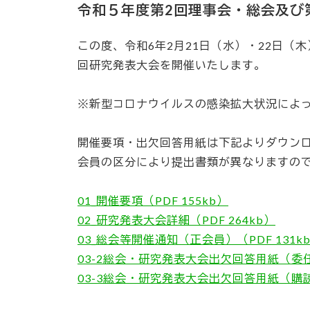
令和５年度第2回理事会・総会及び
この度、令和6年2月21日（水）・22日（
回研究発表大会を開催いたします。
※新型コロナウイルスの感染拡大状況によ
開催要項・出欠回答用紙は下記よりダウン
会員の区分により提出書類が異なりますの
01_開催要項（PDF 155kb）
02_研究発表大会詳細（PDF 264kb
）
03_総会等開催通知（正会員）（PDF 131k
03-2総会・研究発表大会出欠回答用紙（委任状付
03-3総会・研究発表大会出欠回答用紙（購読会員