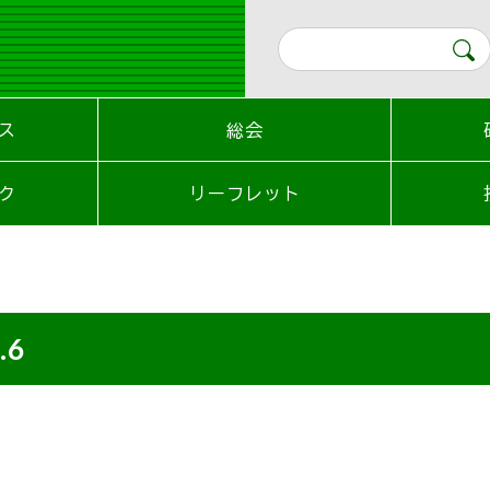
ス
総会
ク
リーフレット
.6