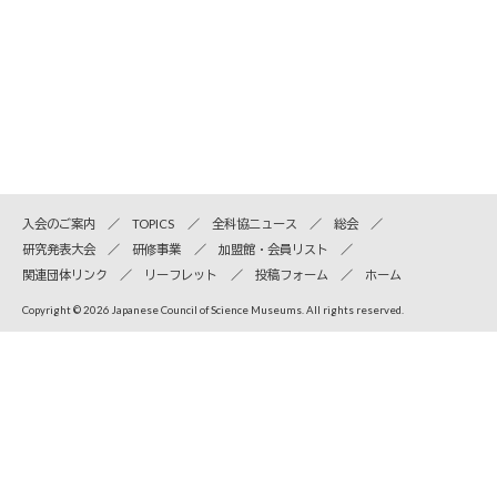
入会のご案内
TOPICS
全科協ニュース
総会
研究発表大会
研修事業
加盟館・会員リスト
関連団体リンク
リーフレット
投稿フォーム
ホーム
Copyright © 2026 Japanese Council of Science Museums. All rights reserved.
全国科学博物館協議会
〒110-8718 東京都台東区上野公園7-20 国立科学博物館内
TEL
03-5814-9171
Email info＠jcsm.jp