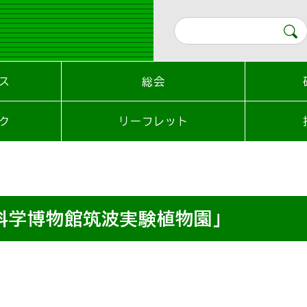
ス
総会
ク
リーフレット
科学博物館筑波実験植物園」
』