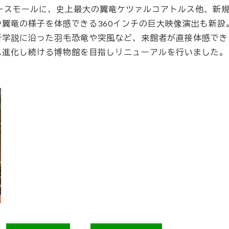
ースモールに、史上最大の翼竜ケツァルコアトルス他、新
翼竜の様子を体感できる360インチの巨大映像演出も新設
新学説に沿った羽毛恐竜や突風など、来館者が直接体感でき
れ進化し続ける博物館を目指しリニューアルを行いました。