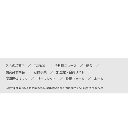
入会のご案内
TOPICS
全科協ニュース
総会
研究発表大会
研修事業
加盟館・会員リスト
関連団体リンク
リーフレット
投稿フォーム
ホーム
Copyright © 2026 Japanese Council of Science Museums. All rights reserved.
全国科学博物館協議会
〒110-8718 東京都台東区上野公園7-20 国立科学博物館内