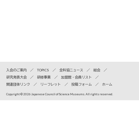
入会のご案内
TOPICS
全科協ニュース
総会
研究発表大会
研修事業
加盟館・会員リスト
関連団体リンク
リーフレット
投稿フォーム
ホーム
Copyright © 2026 Japanese Council of Science Museums. All rights reserved.
全国科学博物館協議会
〒110-8718 東京都台東区上野公園7-20 国立科学博物館内