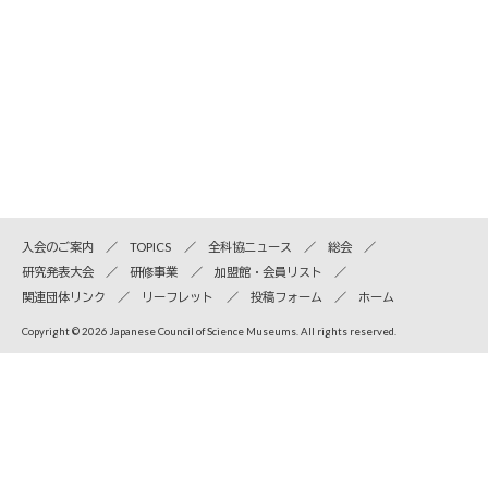
入会のご案内
TOPICS
全科協ニュース
総会
研究発表大会
研修事業
加盟館・会員リスト
関連団体リンク
リーフレット
投稿フォーム
ホーム
Copyright © 2026 Japanese Council of Science Museums. All rights reserved.
全国科学博物館協議会
〒110-8718 東京都台東区上野公園7-20 国立科学博物館内