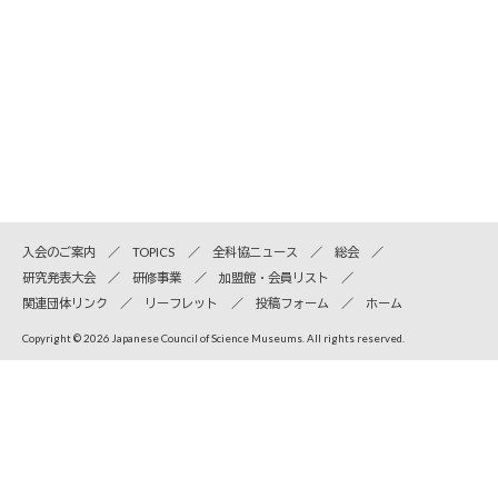
入会のご案内
TOPICS
全科協ニュース
総会
研究発表大会
研修事業
加盟館・会員リスト
関連団体リンク
リーフレット
投稿フォーム
ホーム
Copyright © 2026 Japanese Council of Science Museums. All rights reserved.
全国科学博物館協議会
〒110-8718 東京都台東区上野公園7-20 国立科学博物館内