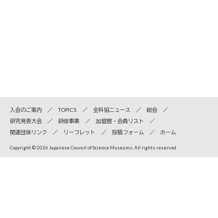
入会のご案内
TOPICS
全科協ニュース
総会
研究発表大会
研修事業
加盟館・会員リスト
関連団体リンク
リーフレット
投稿フォーム
ホーム
Copyright © 2026 Japanese Council of Science Museums. All rights reserved.
全国科学博物館協議会
〒110-8718 東京都台東区上野公園7-20 国立科学博物館内