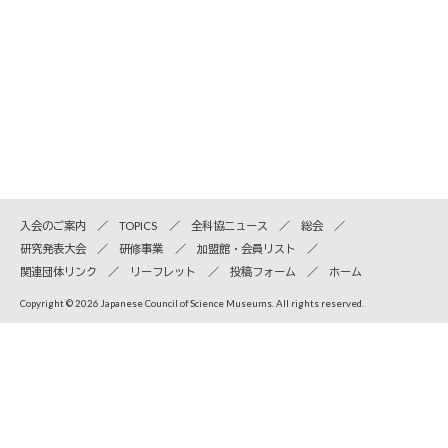
入会のご案内
TOPICS
全科協ニュース
総会
研究発表大会
研修事業
加盟館・会員リスト
関連団体リンク
リーフレット
投稿フォーム
ホーム
Copyright © 2026 Japanese Council of Science Museums. All rights reserved.
全国科学博物館協議会
〒110-8718 東京都台東区上野公園7-20 国立科学博物館内