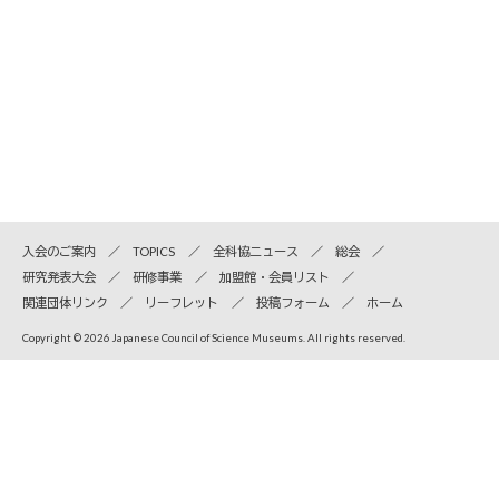
入会のご案内
TOPICS
全科協ニュース
総会
研究発表大会
研修事業
加盟館・会員リスト
関連団体リンク
リーフレット
投稿フォーム
ホーム
Copyright © 2026 Japanese Council of Science Museums. All rights reserved.
全国科学博物館協議会
〒110-8718 東京都台東区上野公園7-20 国立科学博物館内