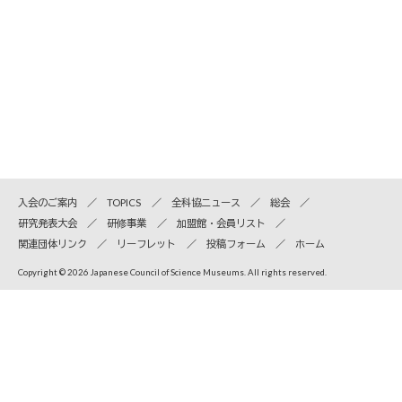
入会のご案内
TOPICS
全科協ニュース
総会
研究発表大会
研修事業
加盟館・会員リスト
関連団体リンク
リーフレット
投稿フォーム
ホーム
Copyright © 2026 Japanese Council of Science Museums. All rights reserved.
全国科学博物館協議会
〒110-8718 東京都台東区上野公園7-20 国立科学博物館内