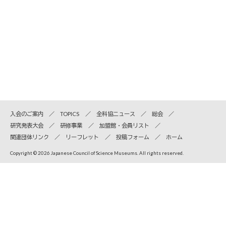
入会のご案内
TOPICS
全科協ニュース
総会
研究発表大会
研修事業
加盟館・会員リスト
関連団体リンク
リーフレット
投稿フォーム
ホーム
Copyright © 2026 Japanese Council of Science Museums. All rights reserved.
全国科学博物館協議会
〒110-8718 東京都台東区上野公園7-20 国立科学博物館内