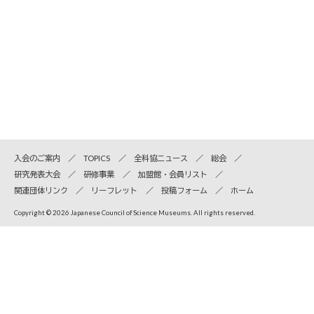
入会のご案内
TOPICS
全科協ニュース
総会
研究発表大会
研修事業
加盟館・会員リスト
関連団体リンク
リーフレット
投稿フォーム
ホーム
Copyright © 2026 Japanese Council of Science Museums. All rights reserved.
全国科学博物館協議会
〒110-8718 東京都台東区上野公園7-20 国立科学博物館内