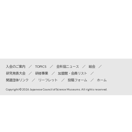
入会のご案内
TOPICS
全科協ニュース
総会
研究発表大会
研修事業
加盟館・会員リスト
関連団体リンク
リーフレット
投稿フォーム
ホーム
Copyright © 2026 Japanese Council of Science Museums. All rights reserved.
全国科学博物館協議会
〒110-8718 東京都台東区上野公園7-20 国立科学博物館内