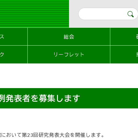
ス
総会
ク
リーフレット
事例発表者を募集します
館において第23回研究発表大会を開催します。