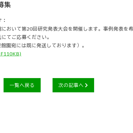
募集
す：
物館において第20回研究発表大会を開催します。事例発表を
用紙にてご応募ください。
盟館園宛には既に発送しております）。
110KB)
一覧へ戻る
次の記事へ