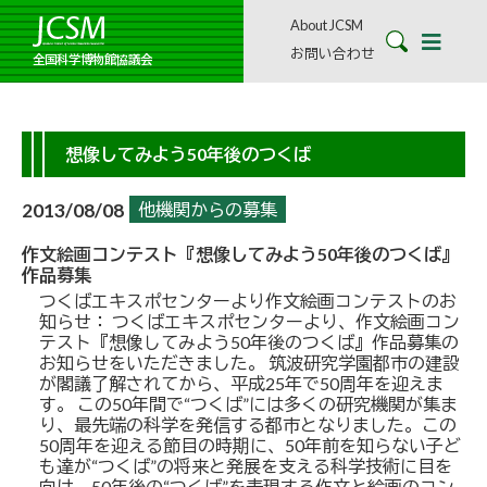
About JCSM
お問い合わせ
全国科学博物館協議会
想像してみよう50年後のつくば
2013/08/08
他機関からの募集
作文絵画コンテスト『想像してみよう50年後のつくば』
作品募集
つくばエキスポセンターより作文絵画コンテストのお
知らせ： つくばエキスポセンターより、作文絵画コン
テスト『想像してみよう50年後のつくば』作品募集の
お知らせをいただきました。 筑波研究学園都市の建設
が閣議了解されてから、平成25年で50周年を迎えま
す。 この50年間で“つくば”には多くの研究機関が集ま
り、最先端の科学を発信する都市となりました。この
50周年を迎える節目の時期に、50年前を知らない子ど
も達が“つくば”の将来と発展を支える科学技術に目を
向け、50年後の“つくば”を表現する作文と絵画のコン