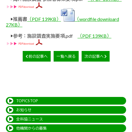
▶推薦書
（PDF 139KB）
（wordfile downloard
27KB）
▶参考：施設調査実施要項.pdf
（PDF 139KB）
前の記事へ
一覧へ戻る
次の記事へ
TOPICS TOP
お知らせ
全科協ニュース
他機関からの募集