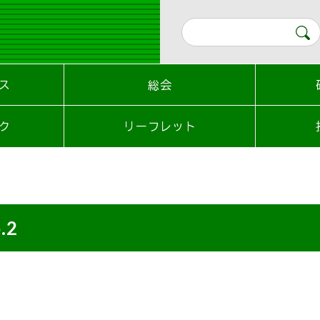
ス
総会
ク
リーフレット
.2