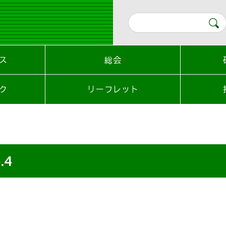
ス
総会
ク
リーフレット
.4