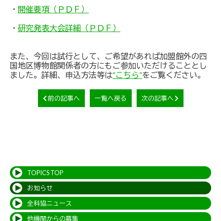
・
開催要項（ＰＤＦ）
・
研究発表大会詳細（ＰＤＦ）
また、今回は試行として、ご希望があれば加盟館外の四
国地区博物館関係者の方にもご参加いただけることとし
ました。詳細、申込方法等は
“こちら”
をご覧ください。
前の記事へ
一覧へ戻る
次の記事へ
TOPICS TOP
お知らせ
全科協ニュース
他機関からの募集