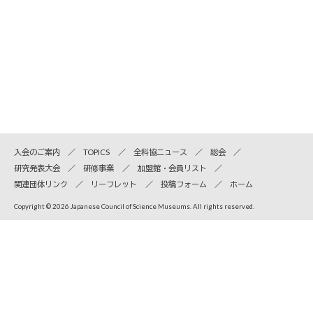
入会のご案内
TOPICS
全科協ニュース
総会
研究発表大会
研修事業
加盟館・会員リスト
関連団体リンク
リーフレット
投稿フォーム
ホーム
Copyright © 2026 Japanese Council of Science Museums. All rights reserved.
全国科学博物館協議会
〒110-8718 東京都台東区上野公園7-20 国立科学博物館内