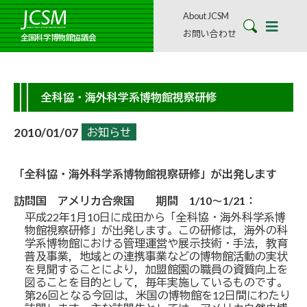
About JCSM
お問い合わせ
全国科学博物館協議会
全科協・海外科学系博物館視察研修
2010/01/07
お知らせ
「全科協・海外科学系博物館視察研修」が出発します
訪問国 アメリカ合衆国 期間 1/10～1/21：
平成22年1月10日に成田から「全科協・海外科学系博
物館視察研修」が出発します。この研修は，海外の科
学系博物館における管理運営や展示技術・手法，教育
普及事業，地域との連携事業などの博物館活動の実状
を見聞することにより，加盟館園の職員の資質向上を
図ることを目的として，毎年実施しているものです。
第26回となる今回は，米国の博物館を12日間にわたり