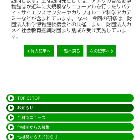
訪問します。主な訪問先としては，アメリカ自然史博
物館ほか近年に大規模なリニューアルを行ったリバテ
ィ・サイエンスセンターやカリフォルニア科学アカデ
ミーなどが含まれています。 なお，今回の研修は，財
団法人科学博物館後援会との共催，また，財団法人カ
メイ社会教育振興財団より助成を受け実施していま
す。
前の記事へ
一覧へ戻る
次の記事へ
TOPICS TOP
お知らせ
全科協ニュース
他機関からの募集
他機関からのお知らせ