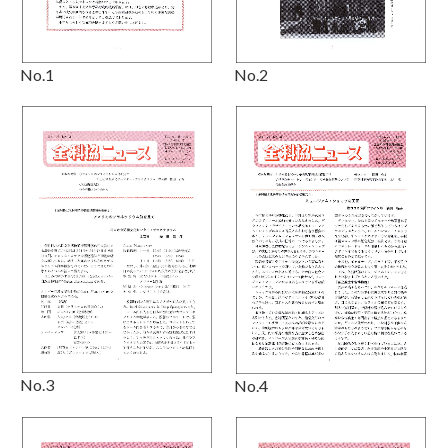
No.1
No.2
No.3
No.4