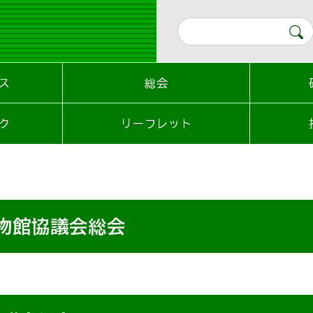
ス
総会
ク
リーフレット
物館協議会総会