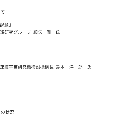
いて
の課題」
類研究グループ
細矢 剛 氏
連携宇宙研究機構副機構長
鈴木 洋一郎 氏
園の状況