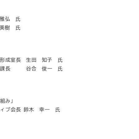
雅弘 氏
美樹 氏
形成室長
生田 知子 氏
課長
谷合 俊一 氏
仕組み」
ィブ会長
鈴木 幸一 氏