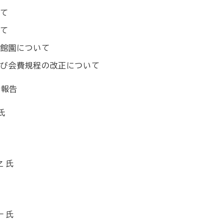
て
て
館園について
び会費規程の改正について
修報告
氏
 氏
 氏