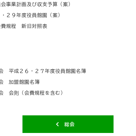
議会事業計画及び収支予算（案）
８・２９年度役員館園（案）
会費規程 新旧対照表
会 平成２６・２７年度役員館園名簿
会 加盟館園名簿
会 会則（会費規程を含む）
総会