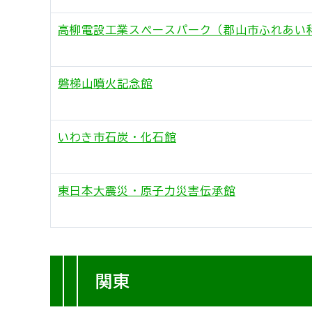
高柳電設工業スペースパーク（郡山市ふれあい
磐梯山噴火記念館
いわき市石炭・化石館
東日本大震災・原子力災害伝承館
関東