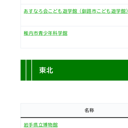
あすなろ会こども遊学館（釧路市こども遊学館
稚内市青少年科学館
東北
名称
岩手県立博物館