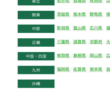
岩手県
宮城県
秋田県
東北
茨城県
栃木県
群馬県
関東
新潟県
富山県
石川県
中部
三重県
滋賀県
京都府
近畿
鳥取県
島根県
岡山県
中国・四国
福岡県
佐賀県
熊本県
九州
沖縄