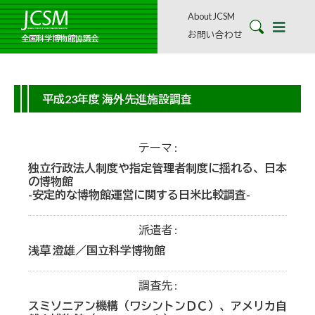
About JCSM
お問い合わせ
全国科学博物館協議会
平成23年度 海外先進施設調査
テーマ
独立行政法人制度や指定管理者制度に揺れる、日本
の博物館
-安定的な博物館運営に関する日米比較調査-
派遣者
浅草 澄雄／国立科学博物館
調査先
スミソニアン機構（ワシントンＤＣ）、アメリカ自