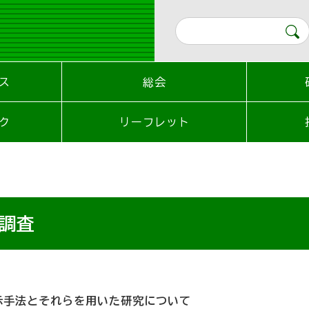
ス
総会
ク
リーフレット
設調査
示手法とそれらを用いた研究について