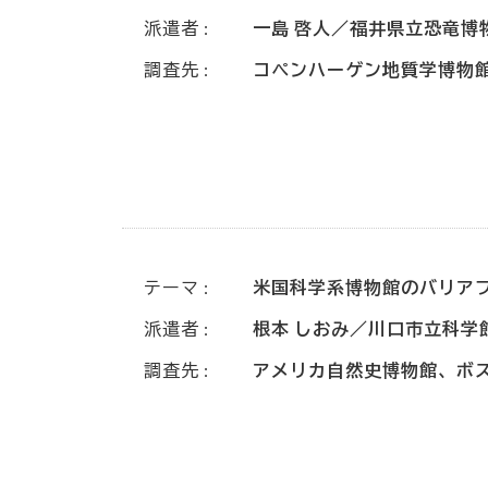
派遣者
一島 啓人／福井県立恐竜博
調査先
コペンハーゲン地質学博物
テーマ
米国科学系博物館のバリア
派遣者
根本 しおみ／川口市立科学
調査先
アメリカ自然史博物館、ボ