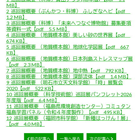
MB】
2_巡回展概要（ぶんかつ・科博）_ふしぎなヘビ【pdf
1.2 MB】
3_巡回展概要（科博）「未来へつなぐ博物館」募集要項
等資料一式【pdf 5.5 MB】
4_巡回展概要_（地質標本館）美しい砂の世界展【pdf
674 KB】
5_巡回展概要_（地質標本館）地球化学図展【pdf 667
KB】
6_巡回展概要_（地質標本館）日本列島ストレスマップ展
【pdf 2.3 MB】
7_巡回展概要_（地質標本館）地中熱【pdf 792 KB】
8_巡回展概要_（地質標本館）深部流体【pdf 1.4 MB】
9_巡回展概要_（明石市立天文科学館）「時」展覧会
2020【pdf 522 KB】
10_巡回展概要_（科学技術館）巡回展パンフレット2026
年度版【pdf 6.4 MB】
11_巡回展概要_（福島県環境創造センター）コミュタン
福島学習パネル（令和４年度製作）【pdf 495 KB】
12_巡回展概要_（福岡市科学館）「新種はっけん！展」
【pdf 4.0 MB】
前の記事へ
一覧へ戻る
次の記事へ